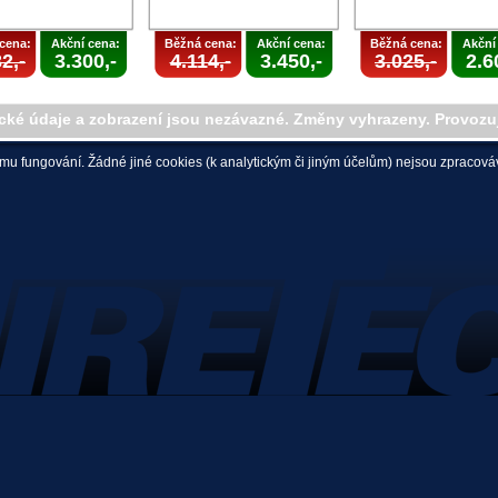
cena:
Akční cena:
Běžná cena:
Akční cena:
Běžná cena:
Akční
2,-
3.300,-
4.114,-
3.450,-
3.025,-
2.6
cké údaje a zobrazení jsou nezávazné. Změny vyhrazeny. Provozu
mu fungování. Žádné jiné cookies (k analytickým či jiným účelům) nejsou zpracováv