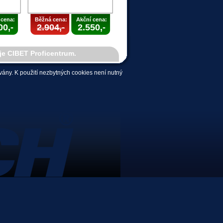
 cena:
Běžná cena:
Akční cena:
00,-
2.904,-
2.550,-
je CIBET Proficentrum.
ány. K použití nezbytných cookies není nutný