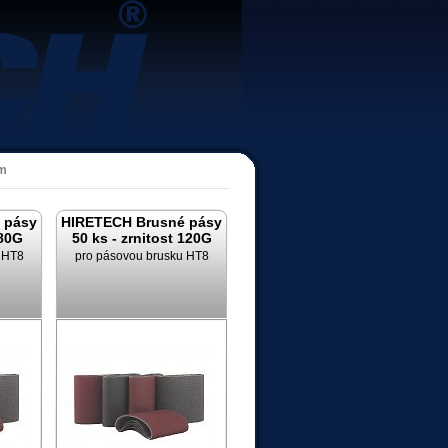
um
 pásy
HIRETECH Brusné pásy
 80G
50 ks - zrnitost 120G
 HT8
pro pásovou brusku HT8