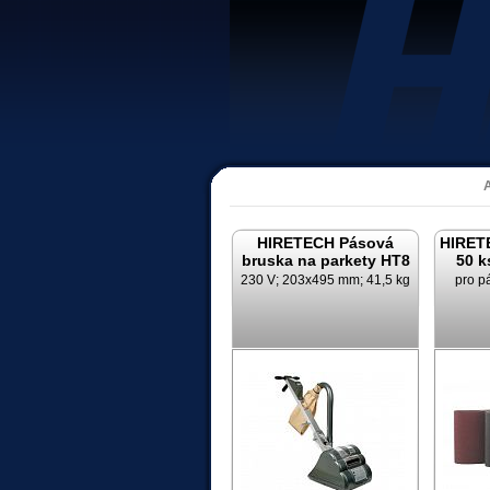
HIRETECH Pásová
HIRET
bruska na parkety HT8
50 k
230 V; 203x495 mm; 41,5 kg
pro p