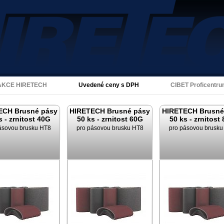
Akce Hiretech
AKCE HIRETECH
Uvedené ceny s DPH
CIBET Proficentr
ECH Brusné pásy
HIRETECH Brusné pásy
HIRETECH Brusné
s - zrnitost 40G
50 ks - zrnitost 60G
50 ks - zrnitost
ásovou brusku HT8
pro pásovou brusku HT8
pro pásovou brusku