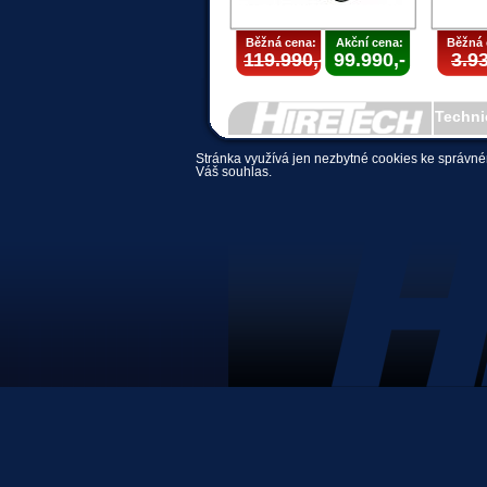
Běžná cena:
Akční cena:
Běžná 
119.990,-
99.990,-
3.93
Techni
Stránka využívá jen nezbytné cookies ke správné
Váš souhlas.